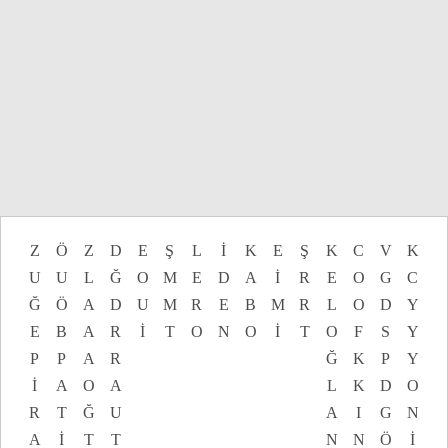
Z
Ö
Z
D
E
Ş
L
İ
K
E
Ş
K
C
V
K
U
U
L
Ğ
O
M
E
D
A
İ
R
E
O
G
C
Ğ
Ö
A
D
U
M
R
E
B
M
R
L
O
D
Y
E
B
A
R
İ
T
O
N
O
İ
T
O
F
S
Y
P
P
A
R
Ğ
K
P
Y
İ
A
O
A
L
K
D
O
R
T
Ğ
U
A
I
G
N
A
İ
T
T
N
N
Ö
İ