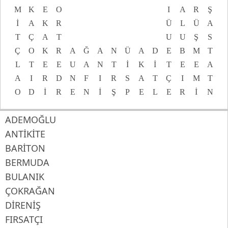
M
K
E
O
I
A
R
Ş
İ
A
K
R
Ü
L
Ü
A
T
Ç
A
T
U
U
Ş
S
Ç
O
K
R
A
Ğ
A
N
Ü
A
D
E
B
M
T
L
T
E
E
U
A
N
T
İ
K
İ
T
E
E
A
A
I
R
D
N
F
I
R
S
A
T
Ç
I
M
T
O
D
İ
R
E
N
İ
Ş
P
E
L
E
R
İ
N
ADEMOĞLU
ANTİKİTE
BARİTON
BERMUDA
BULANIK
ÇOKRAĞAN
DİRENİŞ
FIRSATÇI